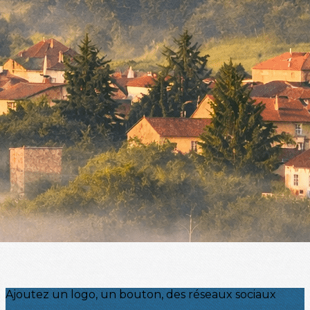
Menu
<
>
NEWSLETTER
NOTRE EQUIPE
GALERIE
?>
Images de la page d'accueil
Cliquez pour éditer
Ajoutez un logo, un bouton, des réseaux sociaux