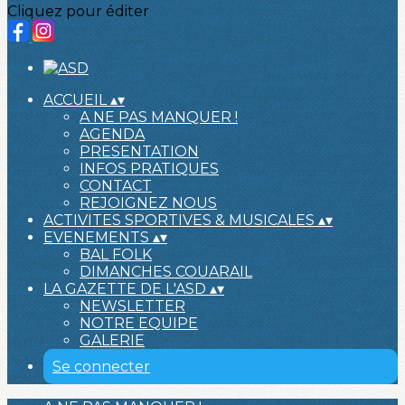
Cliquez pour éditer
ACCUEIL
▴
▾
A NE PAS MANQUER !
AGENDA
PRESENTATION
INFOS PRATIQUES
CONTACT
REJOIGNEZ NOUS
ACTIVITES SPORTIVES & MUSICALES
▴
▾
EVENEMENTS
▴
▾
BAL FOLK
DIMANCHES COUARAIL
LA GAZETTE DE L'ASD
▴
▾
NEWSLETTER
NOTRE EQUIPE
GALERIE
Se connecter